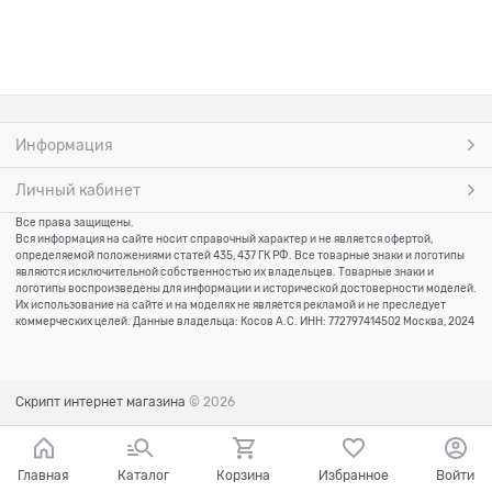
Информация
Личный кабинет
Все права защищены.
Вся информация на сайте носит справочный характер и не является офертой,
определяемой положениями статей 435, 437 ГК РФ. Все товарные знаки и логотипы
являются исключительной собственностью их владельцев. Товарные знаки и
логотипы воспроизведены для информации и исторической достоверности моделей.
Их использование на сайте и на моделях не является рекламой и не преследует
коммерческих целей.
Данные владельца: Косов А.С. ИНН: 772797414502 Москва, 2024
Скрипт интернет магазина
© 2026
Главная
Каталог
Корзина
Избранное
Войти